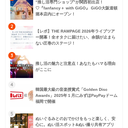
“推し活専門ショップ”が関西初出店！
♡『fanfancy＋ with GiGO』 GiGO大阪道頓
堀本店内にオープン！
2
【レポ】THE RAMPAGE 2026年ライブツア
ー開幕！全オタクに届けたい、余韻が止まら
ない圧巻のステージ！
3
推し活の魅力と注意点！あなたもハマる理由
がここに
4
韓国最大級の音楽授賞式「Golden Disc
Awards」2025年１月にみずほPayPayドーム
福岡で開催
5
ぬいぐるみとのおでかけをもっと楽しく、安
心に。ぬい活スポット&ぬい撮り共有アプリ