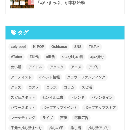
「ぬいまっぷ」が本格始動
タグ
coly pop!
K-POP
Oshicoco
SNS
TikTok
VTuber
Z世代
α世代
いい推しの日
ぬい撮り
ぬい活
アイドル
アクスタ
アニメ
アプリ
アーティスト
イベント情報
クラウドファンディング
グッズ
コスメ
コラボ
コラム
スピ活
スピ活スポット
センイル広告
トレンド
バレンタイン
パワースポット
ポップアップイベント
ポップアップストア
マーケティング
ライブ
声優
応援広告
手元の推し活まつり
推しの子
推し活
推し活アプリ