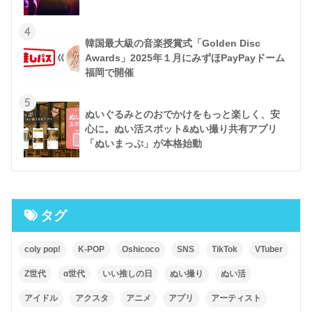
4
韓国最大級の音楽授賞式「Golden Disc
Awards」2025年１月にみずほPayPayドーム
福岡で開催
5
ぬいぐるみとのおでかけをもっと楽しく、安
心に。ぬい活スポット&ぬい撮り共有アプリ
「ぬいまっぷ」が本格始動
タグ
coly pop!
K-POP
Oshicoco
SNS
TikTok
VTuber
Z世代
α世代
いい推しの日
ぬい撮り
ぬい活
アイドル
アクスタ
アニメ
アプリ
アーティスト