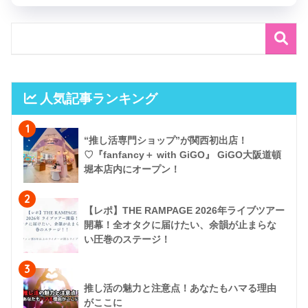
人気記事ランキング
1
“推し活専門ショップ”が関西初出店！
♡『fanfancy＋ with GiGO』 GiGO大阪道頓
堀本店内にオープン！
2
【レポ】THE RAMPAGE 2026年ライブツアー
開幕！全オタクに届けたい、余韻が止まらな
い圧巻のステージ！
3
推し活の魅力と注意点！あなたもハマる理由
がここに