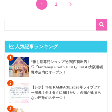
1
2
人気記事ランキング
1
“推し活専門ショップ”が関西初出店！
♡『fanfancy＋ with GiGO』 GiGO大阪道頓
堀本店内にオープン！
2
【レポ】THE RAMPAGE 2026年ライブツア
ー開幕！全オタクに届けたい、余韻が止まら
ない圧巻のステージ！
3