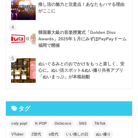
推し活の魅力と注意点！あなたもハマる理由
がここに
4
韓国最大級の音楽授賞式「Golden Disc
Awards」2025年１月にみずほPayPayドーム
福岡で開催
5
ぬいぐるみとのおでかけをもっと楽しく、安
心に。ぬい活スポット&ぬい撮り共有アプリ
「ぬいまっぷ」が本格始動
タグ
coly pop!
K-POP
Oshicoco
SNS
TikTok
VTuber
Z世代
α世代
いい推しの日
ぬい撮り