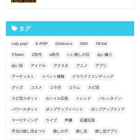
タグ
coly pop!
K-POP
Oshicoco
SNS
TikTok
VTuber
Z世代
α世代
いい推しの日
ぬい撮り
ぬい活
アイドル
アクスタ
アニメ
アプリ
アーティスト
イベント情報
クラウドファンディング
グッズ
コスメ
コラボ
コラム
スピ活
スピ活スポット
センイル広告
トレンド
バレンタイン
パワースポット
ポップアップイベント
ポップアップストア
マーケティング
ライブ
声優
応援広告
手元の推し活まつり
推しの子
推し活
推し活アプリ