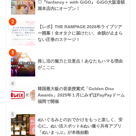
♡『fanfancy＋ with GiGO』 GiGO大阪道頓
堀本店内にオープン！
2
【レポ】THE RAMPAGE 2026年ライブツア
ー開幕！全オタクに届けたい、余韻が止まら
ない圧巻のステージ！
3
推し活の魅力と注意点！あなたもハマる理由
がここに
4
韓国最大級の音楽授賞式「Golden Disc
Awards」2025年１月にみずほPayPayドーム
福岡で開催
5
ぬいぐるみとのおでかけをもっと楽しく、安
心に。ぬい活スポット&ぬい撮り共有アプリ
「ぬいまっぷ」が本格始動