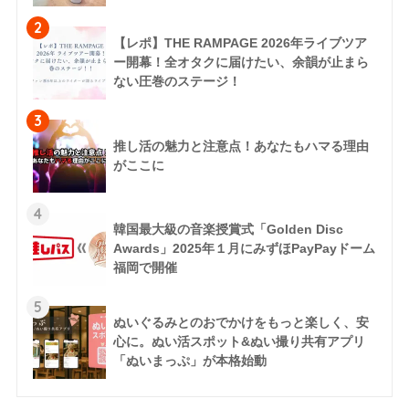
2
【レポ】THE RAMPAGE 2026年ライブツア
ー開幕！全オタクに届けたい、余韻が止まら
ない圧巻のステージ！
3
推し活の魅力と注意点！あなたもハマる理由
がここに
4
韓国最大級の音楽授賞式「Golden Disc
Awards」2025年１月にみずほPayPayドーム
福岡で開催
5
ぬいぐるみとのおでかけをもっと楽しく、安
心に。ぬい活スポット&ぬい撮り共有アプリ
「ぬいまっぷ」が本格始動