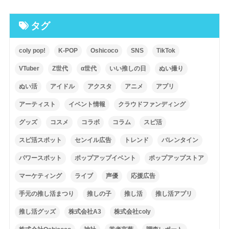
タグ
coly pop!
K-POP
Oshicoco
SNS
TikTok
VTuber
Z世代
α世代
いい推しの日
ぬい撮り
ぬい活
アイドル
アクスタ
アニメ
アプリ
アーティスト
イベント情報
クラウドファンディング
グッズ
コスメ
コラボ
コラム
スピ活
スピ活スポット
センイル広告
トレンド
バレンタイン
パワースポット
ポップアップイベント
ポップアップストア
マーケティング
ライブ
声優
応援広告
手元の推し活まつり
推しの子
推し活
推し活アプリ
推し活グッズ
株式会社A3
株式会社coly