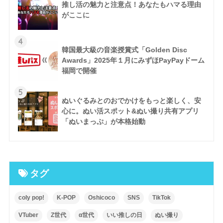
推し活の魅力と注意点！あなたもハマる理由
がここに
4
韓国最大級の音楽授賞式「Golden Disc
Awards」2025年１月にみずほPayPayドーム
福岡で開催
5
ぬいぐるみとのおでかけをもっと楽しく、安
心に。ぬい活スポット&ぬい撮り共有アプリ
「ぬいまっぷ」が本格始動
タグ
coly pop!
K-POP
Oshicoco
SNS
TikTok
VTuber
Z世代
α世代
いい推しの日
ぬい撮り