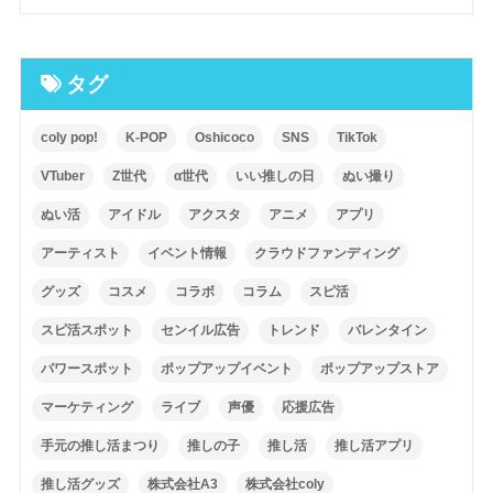
タグ
coly pop!
K-POP
Oshicoco
SNS
TikTok
VTuber
Z世代
α世代
いい推しの日
ぬい撮り
ぬい活
アイドル
アクスタ
アニメ
アプリ
アーティスト
イベント情報
クラウドファンディング
グッズ
コスメ
コラボ
コラム
スピ活
スピ活スポット
センイル広告
トレンド
バレンタイン
パワースポット
ポップアップイベント
ポップアップストア
マーケティング
ライブ
声優
応援広告
手元の推し活まつり
推しの子
推し活
推し活アプリ
推し活グッズ
株式会社A3
株式会社coly