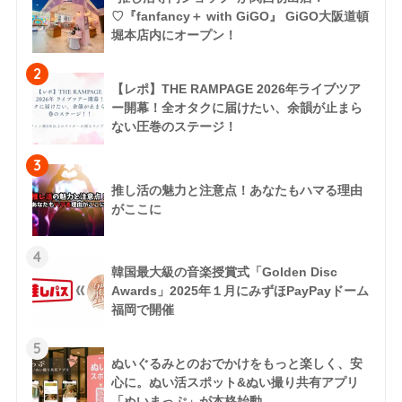
♡『fanfancy＋ with GiGO』 GiGO大阪道頓
堀本店内にオープン！
2
【レポ】THE RAMPAGE 2026年ライブツア
ー開幕！全オタクに届けたい、余韻が止まら
ない圧巻のステージ！
3
推し活の魅力と注意点！あなたもハマる理由
がここに
4
韓国最大級の音楽授賞式「Golden Disc
Awards」2025年１月にみずほPayPayドーム
福岡で開催
5
ぬいぐるみとのおでかけをもっと楽しく、安
心に。ぬい活スポット&ぬい撮り共有アプリ
「ぬいまっぷ」が本格始動