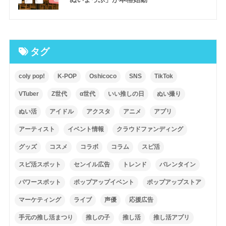
タグ
coly pop!
K-POP
Oshicoco
SNS
TikTok
VTuber
Z世代
α世代
いい推しの日
ぬい撮り
ぬい活
アイドル
アクスタ
アニメ
アプリ
アーティスト
イベント情報
クラウドファンディング
グッズ
コスメ
コラボ
コラム
スピ活
スピ活スポット
センイル広告
トレンド
バレンタイン
パワースポット
ポップアップイベント
ポップアップストア
マーケティング
ライブ
声優
応援広告
手元の推し活まつり
推しの子
推し活
推し活アプリ