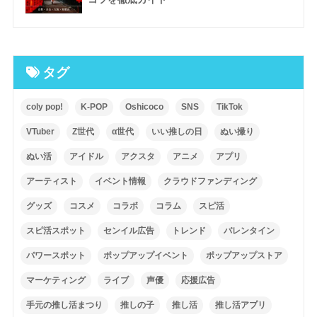
タグ
coly pop!
K-POP
Oshicoco
SNS
TikTok
VTuber
Z世代
α世代
いい推しの日
ぬい撮り
ぬい活
アイドル
アクスタ
アニメ
アプリ
アーティスト
イベント情報
クラウドファンディング
グッズ
コスメ
コラボ
コラム
スピ活
スピ活スポット
センイル広告
トレンド
バレンタイン
パワースポット
ポップアップイベント
ポップアップストア
マーケティング
ライブ
声優
応援広告
手元の推し活まつり
推しの子
推し活
推し活アプリ