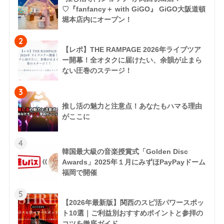
♡『fanfancy＋ with GiGO』 GiGO大阪道頓
堀本店内にオープン！
2
【レポ】THE RAMPAGE 2026年ライブツア
ー開幕！全オタクに届けたい、余韻が止まら
ない圧巻のステージ！
3
推し活の魅力と注意点！あなたもハマる理由
がここに
4
韓国最大級の音楽授賞式「Golden Disc
Awards」2025年１月にみずほPayPayドーム
福岡で開催
5
【2026年最新版】関西のスピ活パワースポッ
ト10選｜ご利益別おすすめポイントと参拝の
コツを徹底ガイド